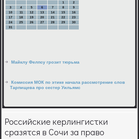
1
2
3
4
5
6
7
8
9
10
11
12
13
14
15
16
17
18
19
20
21
22
23
24
25
26
27
28
29
30
31
Майклу Фелпсу грозит тюрьма
Комиссия МОК по этике начала рассмотрение слов
Тарпищева про сестер Уильямс
Российские керлингистки
сразятся в Сочи за право