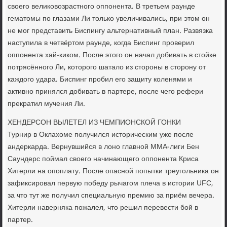
своего великовозрастного оппонента. В третьем раунде
гематомы по глазами Ли только увеличивались, при этом он
не мог представить Биспингу альтернативный план. Развязка
наступила в четвёртом раунде, когда Биспинг проверил
оппонента хай-киком. После этого он начал добивать в стойке
потрясённого Ли, которого шатало из стороны в сторону от
каждого удара. Биспинг пробил его защиту коленями и
активно принялся добивать в партере, после чего рефери
прекратил мучения Ли.
ХЕНДЕРСОН ВЫЛЕТЕЛ ИЗ ЧЕМПИОНСКОЙ ГОНКИ
Турнир в Оклахоме получился историческим уже после
андеркарда. Вернувшийся в лоно главной ММА-лиги Бен
Саундерс поймал своего начинающего оппонента Криса
Хитерли на опоплату. После опасной попытки треугольника он
зафиксировал первую победу рычагом плеча в истории UFC,
за что тут же получил специальную премию за приём вечера.
Хитерли наверняка пожалел, что решил перевести бой в
партер.