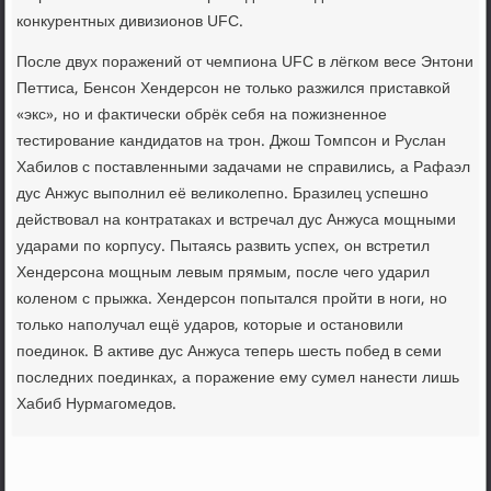
конкурентных дивизионов UFC.
После двух поражений от чемпиона UFC в лёгком весе Энтони
Петтиса, Бенсон Хендерсон не только разжился приставкой
«экс», но и фактически обрёк себя на пожизненное
тестирование кандидатов на трон. Джош Томпсон и Руслан
Хабилов с поставленными задачами не справились, а Рафаэл
дус Анжус выполнил её великолепно. Бразилец успешно
действовал на контратаках и встречал дус Анжуса мощными
ударами по корпусу. Пытаясь развить успех, он встретил
Хендерсона мощным левым прямым, после чего ударил
коленом с прыжка. Хендерсон попытался пройти в ноги, но
только наполучал ещё ударов, которые и остановили
поединок. В активе дус Анжуса теперь шесть побед в семи
последних поединках, а поражение ему сумел нанести лишь
Хабиб Нурмагомедов.