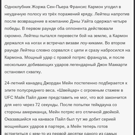
Одноклубник Жоржа Сен-Пьера Франсис Кармон угодил в
неудачную полосу из трёх поражений кряду. Лейтеш напротив
после возвращение в компанию Дэны Уайта одержал четыре
победы. В первом раунде оба оппонента действовали
скромно. Лейтеш пытался перевести бой на землю, а Кармон
держался на ногах и встречал визави лоу-киками. Во втором
раунде Лейтеш словно сорвался с цепи и сразу набросился на
Кармона. Мощный удар с правой потряс француза, и после
нескольких добивающих ударов легендарный Джон Маккарти
остановил схватку.
24-летний канадец Джордан Мейн постепенно подбирается к
элите полусреднего веса. «Швейцар» с огромным стажем в
UFC Майк Пайл даже представить не мог, что всё закончится
для него через 72 секунды. После попытки тейкдауна со
стороны американца, Мейн потряс его отличной двойкой.
Оказавшийся на канвасе Пайл был тут же добит серией
мощнейших ударов в партере, а Мейн теперь готов
встретиться с кем-то из первой десятки одного из самых