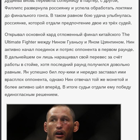
Дудиева вновь перевела соперницу в партер, с другой,
Филлипс развернула россиянку и успела обработать локтями
до финального гонга. В таком равном бою удача улыбнулась
россиянке, которой отдали предпочтение двое из трёх судей.
Открывал основной кард отложенный финал китайского The
Ultimate Fighter между Нином Гуаньоу и Яном Цзянпином. Нин
активно начал поединок и потряс оппонента в первом раунде.
В дальнейшем он лишь наращивал свой перевес за счёт
работы в стойке, хотя последний раунд получился довольно
равным. Ян успешно бил лоу-кики и нередко заставал ими
врасплох оппонента, однако Нин отвечал той же монетой и
более активно шёл вперёд. В итоге судьи отдали ему победу
единогласным решением.