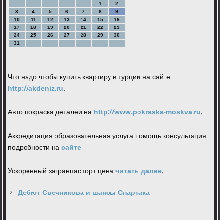
1
2
3
4
5
6
7
8
9
10
11
12
13
14
15
16
17
18
19
20
21
22
23
24
25
26
27
28
29
30
31
Что надо чтобы купить квартиру в турции на сайте
http://akdeniz.ru
.
Авто покраска деталей на
http://www.pokraska-moskva.ru
.
Аккредитация образовательная услуга помощь консультация
подробности на
сайте
.
Ускоренный загранпаспорт цена
читать далее
.
Дебют Свечникова и шансы Спартака