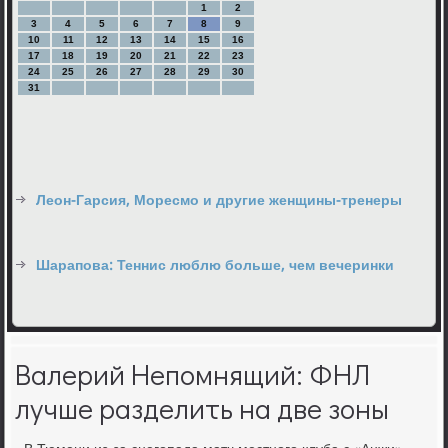
1
2
3
4
5
6
7
8
9
10
11
12
13
14
15
16
17
18
19
20
21
22
23
24
25
26
27
28
29
30
31
Леон-Гарсия, Моресмо и другие женщины-тренеры
Шарапова: Теннис люблю больше, чем вечеринки
Валерий Непомнящий: ФНЛ
лучше разделить на две зоны