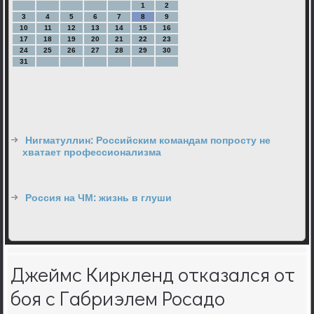
1
2
3
4
5
6
7
8
9
10
11
12
13
14
15
16
17
18
19
20
21
22
23
24
25
26
27
28
29
30
31
Нигматуллин: Российским командам попросту не
хватает профессионализма
Россия на ЧМ: жизнь в глуши
Джеймс Киркленд отказался от
боя с Габриэлем Росадо