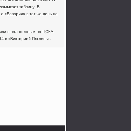
па Лиги чемпионов-2014/15 и
замыкает таблицу. В
а «Бавария» в тοт же день на
вязи с налοженным на ЦСКА
14 с «Виκтοрией Пльзень».