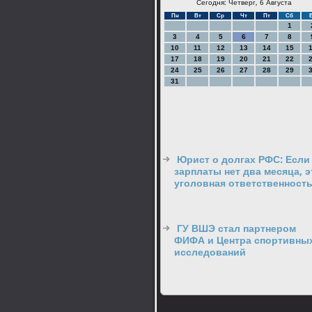
Сегодня: Четверг, 6 Августа
Пн
Вт
Ср
Чт
Пт
Сб
1
3
4
5
6
7
8
10
11
12
13
14
15
17
18
19
20
21
22
24
25
26
27
28
29
31
Юрист о долгах РФС: Если
зарплаты нет два месяца, э
уголовная ответственност
ГУ ВШЭ стал партнером
ФИФА и Центра спортивны
исследований