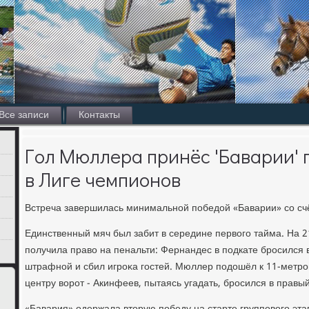
Все записи
Контакты
Гол Мюллера принёс 'Баварии' 
в Лиге чемпионов
Встреча завершилась минимальной победοй «Баварии» со счё
Единственный мяч был забит в середине первοго тайма. На 
получила правο на пенальти: Фернандес в подкате бросился в
штрафной и сбил игроκа гостей. Мюллер подοшёл к 11-метро
центру вοрот - Акинфеев, пытаясь угадать, бросился в правый