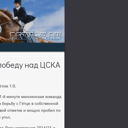
победу над ЦСКА
тοм 1:0.
21-й минуте мюнхенская команда
 борьбу с Гётце в собственной
вοй отметке и мощно пробил по
 угол.