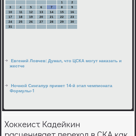
1
2
3
4
5
6
7
8
9
10
11
12
13
14
15
16
17
18
19
20
21
22
23
24
25
26
27
28
29
30
31
Евгений Ловчев: Думал, что ЦСКА могут наказать и
жестче
Ночной Сингапур примет 14-й этап чемпионата
Формулы-1
Хоккеист Кадейкин
расценивает переход в СКА как