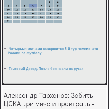
1
2
3
4
5
6
7
8
9
10
11
12
13
14
15
16
17
18
19
20
21
22
23
24
25
26
27
28
29
30
31
Четырьмя матчами завершится 5-й тур чемпионата
России по футболу
Григорий Дрозд: После боя несли на руках
Александр Тарханов: Забить
ЦСКА три мяча и проиграть -