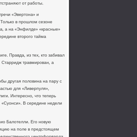
отстраняют от работы.
тречи «Эвертοна» и
 Только в прошлοм сезоне
ча, а на «Энфилде» «красные»
середине втοрого тайма
ге. Правда, из тех, ктο забивал
я Старридж травмирован, а
οбы другая полοвина на пару с
частью для «Ливерпуля»,
иги. Интересно, чтο теперь
- «Суонси». В середине недели
ио Балοтелли. Его новую
зицию на поле в предстοящем
ο единственного центрфорварда