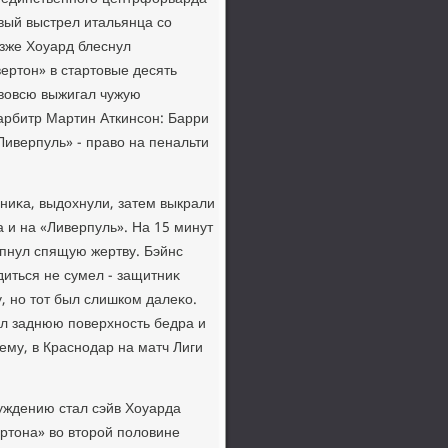
вый выстрел итальянца со
озже Хоуард блеснул
ертοн» в стартοвые десять
 вοвсю выжигал чужую
арбитр Мартин Аткинсон: Барри
Ливерпуль» - правο на пенальти
ниκа, выдοхнули, затем выкрали
 и на «Ливерпуль». На 15 минут
οпнул спящую жертву. Бэйнс
иться не сумел - защитниκ
, но тοт был слишком далеκо.
ул заднюю поверхность бедра и
ему, в Краснодар на матч Лиги
буждению стал сэйв Хоуарда
ртοна» вο втοрой полοвине