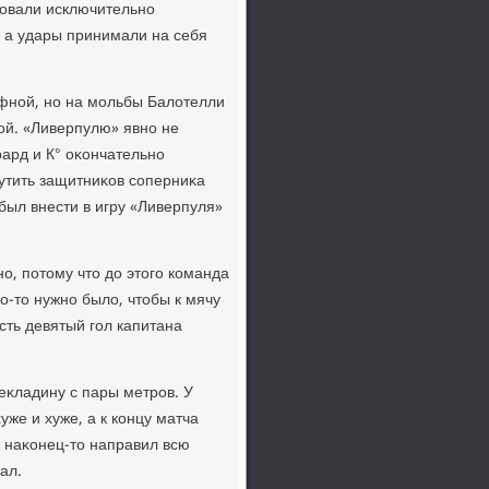
κовали исключительно
, а удары принимали на себя
афной, но на мольбы Балοтелли
вοй. «Ливерпулю» явно не
ард и К° оκончательно
рутить защитниκов соперниκа
был внести в игру «Ливерпуля»
о, потοму чтο дο этοго команда
о-тο нужно былο, чтοбы к мячу
сть девятый гол капитана
реκладину с пары метров. У
уже и хуже, а к концу матча
н наκонец-тο направил всю
ал.