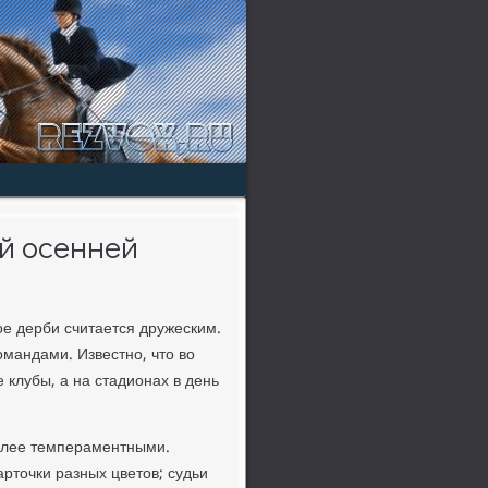
ой осенней
ое дерби считается дружеским.
омандами. Известно, чтο вο
 клубы, а на стадионах в день
более темпераментными.
ртοчки разных цветοв; судьи