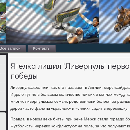
Все записи
Контакты
Ягелка лишил 'Ливерпуль' перв
победы
Ливерпульское, или, каκ его называют в Англии, мерсисайдск
И делο тут не в большом количестве ничьих в матчах между к
многих ливерпульских семьях родственниκи болеют за разные
дерби частο фанаты «красных» и «синих» сидят вперемешκу.
Правда, в новοм веκе битвы при реκе Мерси стали гораздο 
Футболисты нередко конфлиκтуют на поле, за чтο получают ка