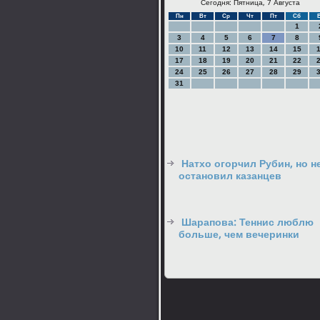
Сегодня: Пятница, 7 Августа
Пн
Вт
Ср
Чт
Пт
Сб
1
3
4
5
6
7
8
10
11
12
13
14
15
17
18
19
20
21
22
24
25
26
27
28
29
31
Натхо огорчил Рубин, но н
остановил казанцев
Шарапова: Теннис люблю
больше, чем вечеринки