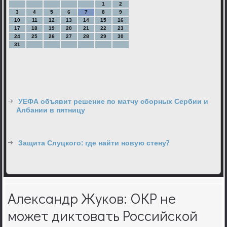
1
2
3
4
5
6
7
8
9
10
11
12
13
14
15
16
17
18
19
20
21
22
23
24
25
26
27
28
29
30
31
УЕФА объявит решение по матчу сборных Сербии и
Албании в пятницу
Защита Слуцкого: где найти новую стену?
Александр Жуков: ОКР не
может диктовать Российской