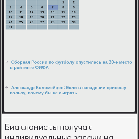
1
2
3
4
5
6
7
8
9
10
11
12
13
14
15
16
17
18
19
20
21
22
23
24
25
26
27
28
29
30
31
Сборная России по футболу опустилась на 30-е место
в рейтинге ФИФА
Александр Коломейцев: Если в нападении приношу
пользу, почему бы не сыграть
Биатлонисты получат
индивидуальные задачи на