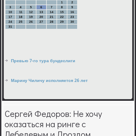
1
2
3
4
5
6
7
8
9
10
11
12
13
14
15
16
17
18
19
20
21
22
23
24
25
26
27
28
29
30
31
Превью 7-го тура бундеслиги
Марину Чиличу исполняется 26 лет
Сергей Федоров: Не хочу
оказаться на ринге с
Лебедевым и Дроздом