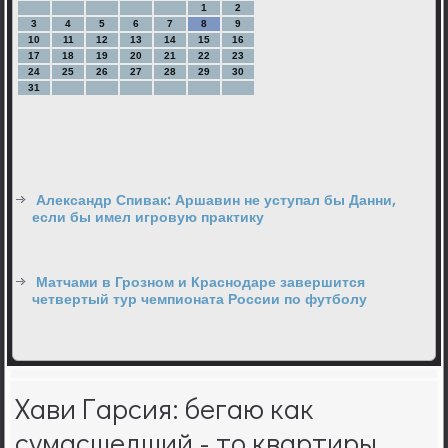
1
2
3
4
5
6
7
8
9
10
11
12
13
14
15
16
17
18
19
20
21
22
23
24
25
26
27
28
29
30
31
Александр Спивак: Аршавин не уступал бы Данни,
если бы имел игровую практику
Матчами в Грозном и Краснодаре завершится
четвертый тур чемпионата России по футболу
Хави Гарсия: бегаю как
сумасшедший - то квартиры