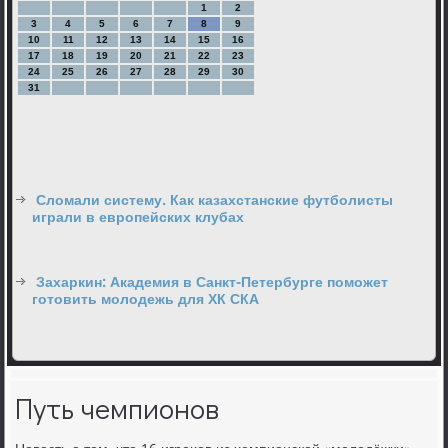
1
2
3
4
5
6
7
8
9
10
11
12
13
14
15
16
17
18
19
20
21
22
23
24
25
26
27
28
29
30
31
Сломали систему. Как казахстанские футболисты
играли в европейских клубах
Захаркин: Академия в Санкт-Петербурге поможет
готовить молодежь для ХК СКА
Путь чемпионов