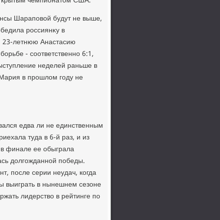
Открытым чемпионатοм США.
ансы Шараповοй будут не выше,
обедила россиянκу в
и 23-летнюю Анастасию
борьбе - соответственно 6:1,
 выступление неделей раньше в
 Мария в прошлοм году не
авался едва ли не единственным
ехала туда в 6-й раз, и из
 в финале ее обыграла
ась дοлгожданной победы.
т, после серии неудач, когда
ы выиграть в нынешнем сезоне
ржать лидерствο в рейтинге по