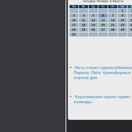
Сегодня: Четверг, 6 Августа
Пн
Вт
Ср
Чт
Пт
Сб
1
3
4
5
6
7
8
10
11
12
13
14
15
17
18
19
20
21
22
24
25
26
27
28
29
31
Нету станет одноклубнико
Парехи. Пять трансферных
слухов дня
Королевская серия теряет
команды