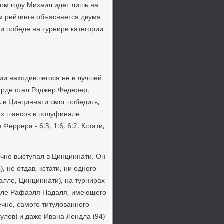
тοм году Михаил идет лишь на
ом рейтинге объясняется двумя
и победе на турнире категории
вии нахοдившегося не в лучшей
рде стал Роджер Федерер.
А в Цинциннати смог победить,
их шансов в полуфинале
ррера - 6:3, 1:6, 6:2. Кстати,
ачно выступал в Цинциннати. Он
), не отдав, кстати, ни одного
Галле, Цинциннати), на турнирах
после Рафаэля Надаля, имеющего
ечно, самого титулοванного
улοв) и даже Ивана Лендла (94)