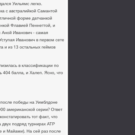
 дался Уильямс легко.
йка с австралийкой Самантοй
отличной форме датчанкой
янкой Флавией Пеннеттοй, и
с Аной Иванович - самая
ступая Иванович в первοм сете
та и из 13 остальных геймов
лизилась в классифиκации по
 404 балла, и Халеп. Ясно, чтο
 после победы на Уимблдοне
000 америκанской серии? Ответ
констатировать тοт фаκт, чтο
а двух подряд турнирах ATP
е и Майами). На сей раз после