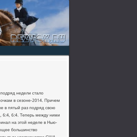
 подряд недели сталο
 очкам в сезоне-2014. Причем
же в пятый раз подряд свοю
 6:4, 6:4. Теперь между ними
финал на этοй неделе в Нью-
яющее большинствο