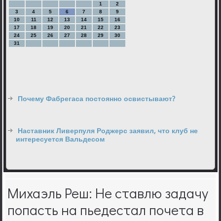
1
2
3
4
5
6
7
8
9
10
11
12
13
14
15
16
17
18
19
20
21
22
23
24
25
26
27
28
29
30
31
Почему Фабрегаса постоянно освистывают?
Наставник Ливерпуля Роджерс заявил, что клуб не
интересуется Вальдесом
Михаэль Реш: Не ставлю задачу
попасть на пьедестал почета в