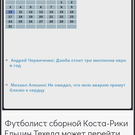
1
2
3
4
5
6
7
8
9
10
11
12
13
14
15
16
17
18
19
20
21
22
23
24
25
26
27
28
29
30
31
Андрей Червиченко: Дзюба стоит три миллиона евро
в год
Михаил Алешин: Не ожидал, что мою аварию примут
близко к сердцу
Футболист сборной Коста-Рики
Ельцин Техеда может перейти