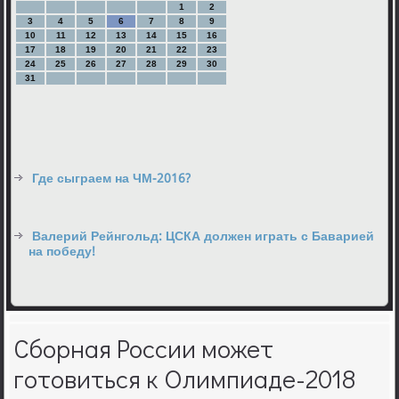
1
2
3
4
5
6
7
8
9
10
11
12
13
14
15
16
17
18
19
20
21
22
23
24
25
26
27
28
29
30
31
Где сыграем на ЧМ-2016?
Валерий Рейнгольд: ЦСКА должен играть с Баварией
на победу!
Сборная России может
готовиться к Олимпиаде-2018