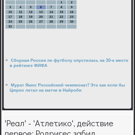
1
2
3
4
5
6
7
8
9
10
11
12
13
14
15
16
17
18
19
20
21
22
23
24
25
26
27
28
29
30
31
Сборная России по футболу опустилась на 30-е место
в рейтинге ФИФА
Мурат Якин: Российский чемпионат? Это как если бы
Цюрих летал на матчи в Найроби
'Реал' - 'Атлетико', действие
первое: Родригес забил