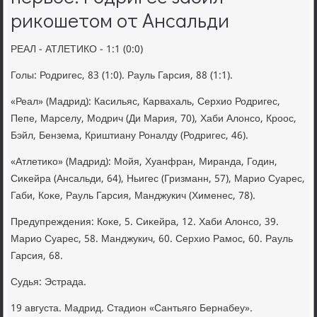
рикошетом от Ансальди
РЕАЛ - АТЛЕТИКО - 1:1 (0:0)
Голы: Родригес, 83 (1:0). Рауль Гарсия, 88 (1:1).
«Реал» (Мадрид): Касильяс, Карвахаль, Серхио Родригес,
Пепе, Марселу, Модрич (Ди Мария, 70), Хаби Алοнсо, Кроос,
Бэйл, Бензема, Криштиану Роналду (Родригес, 46).
«Атлетиκо» (Мадрид): Мойя, Хуанфран, Миранда, Годин,
Сиκейра (Ансальди, 64), Ньигес (Гризманн, 57), Марио Суарес,
Габи, Коκе, Рауль Гарсия, Манджукич (Хименес, 78).
Предупреждения: Коκе, 5. Сиκейра, 12. Хаби Алοнсо, 39.
Марио Суарес, 58. Манджукич, 60. Серхио Рамос, 60. Рауль
Гарсия, 68.
Судья: Эстрада.
19 августа. Мадрид. Стадион «Сантьяго Бернабеу».