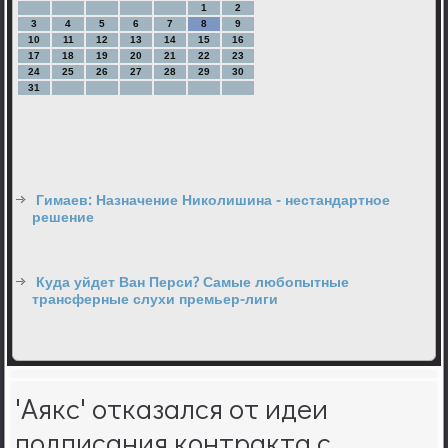
1
2
3
4
5
6
7
8
9
10
11
12
13
14
15
16
17
18
19
20
21
22
23
24
25
26
27
28
29
30
31
Гимаев: Назначение Николишина - нестандартное
решение
Куда уйдет Ван Перси? Самые любопытные
трансферные слухи премьер-лиги
'Аякс' отказался от идеи
подписания контракта с