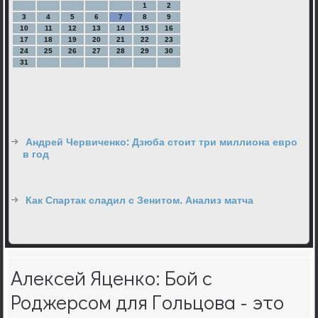
1
2
3
4
5
6
7
8
9
10
11
12
13
14
15
16
17
18
19
20
21
22
23
24
25
26
27
28
29
30
31
Андрей Червиченко: Дзюба стоит три миллиона евро
в год
Как Спартак сладил с Зенитом. Анализ матча
Алексей Яценко: Бой с
Роджерсом для Гольцова - это