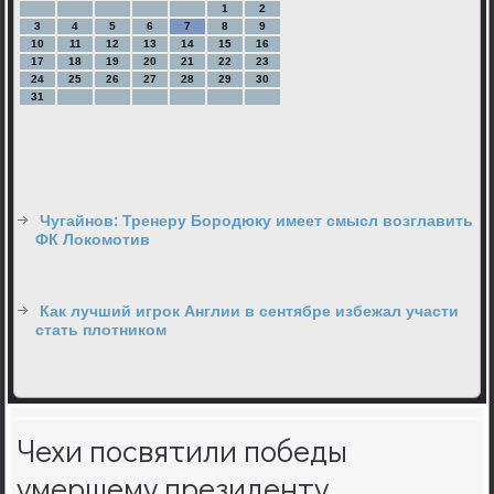
1
2
3
4
5
6
7
8
9
10
11
12
13
14
15
16
17
18
19
20
21
22
23
24
25
26
27
28
29
30
31
Чугайнов: Тренеру Бородюку имеет смысл возглавить
ФК Локомотив
Как лучший игрок Англии в сентябре избежал участи
стать плотником
Чехи посвятили победы
умершему президенту