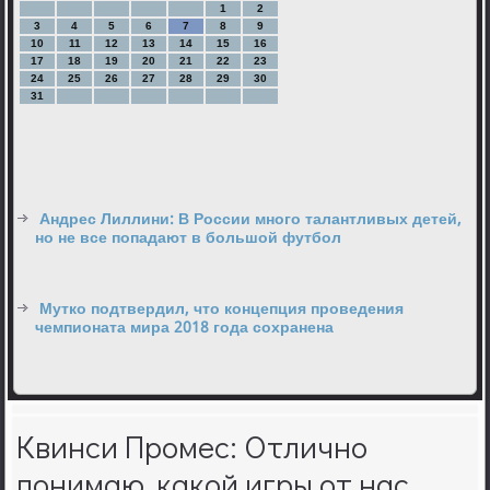
1
2
3
4
5
6
7
8
9
10
11
12
13
14
15
16
17
18
19
20
21
22
23
24
25
26
27
28
29
30
31
Андрес Лиллини: В России много талантливых детей,
но не все попадают в большой футбол
Мутко подтвердил, что концепция проведения
чемпионата мира 2018 года сохранена
Квинси Промес: Отлично
понимаю, какой игры от нас