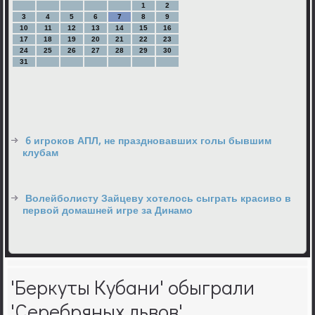
1
2
3
4
5
6
7
8
9
10
11
12
13
14
15
16
17
18
19
20
21
22
23
24
25
26
27
28
29
30
31
6 игроков АПЛ, не праздновавших голы бывшим
клубам
Волейболисту Зайцеву хотелось сыграть красиво в
первой домашней игре за Динамо
'Беркуты Кубани' обыграли
'Серебряных львов'