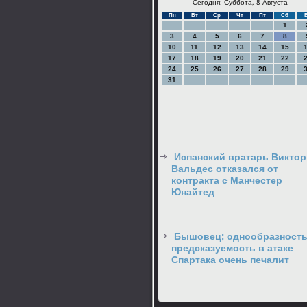
Сегодня: Суббота, 8 Августа
Пн
Вт
Ср
Чт
Пт
Сб
1
3
4
5
6
7
8
10
11
12
13
14
15
17
18
19
20
21
22
24
25
26
27
28
29
31
Испанский вратарь Виктор
Вальдес отказался от
контракта с Манчестер
Юнайтед
Бышовец: однообразность
предсказуемость в атаке
Спартака очень печалит