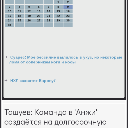
1
2
3
4
5
6
7
8
9
10
11
12
13
14
15
16
17
18
19
20
21
22
23
24
25
26
27
28
29
30
31
Суарес: Моё бессилие вылилось в укус, но некоторые
ломают соперникам ноги и носы
НХЛ захватит Европу?
Ташуев: Команда в 'Анжи'
создаётся на долгосрочную