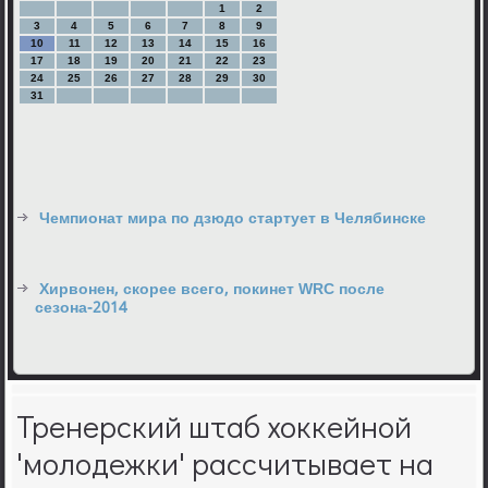
1
2
3
4
5
6
7
8
9
10
11
12
13
14
15
16
17
18
19
20
21
22
23
24
25
26
27
28
29
30
31
Чемпионат мира по дзюдо стартует в Челябинске
Хирвонен, скорее всего, покинет WRC после
сезона-2014
Тренерский штаб хоккейной
'молодежки' рассчитывает на