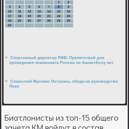
1
2
3
4
5
6
7
8
9
10
11
12
13
14
15
16
17
18
19
20
21
22
23
24
25
26
27
28
29
30
31
Спортивный директор РФБ: Препятствий для
проведения чемпионата России по баскетболу нет
Славолюб Муслин: Осталась обида на руководство
Локо
Биатлонисты из топ-15 общего
зачета КМ войдут в состав