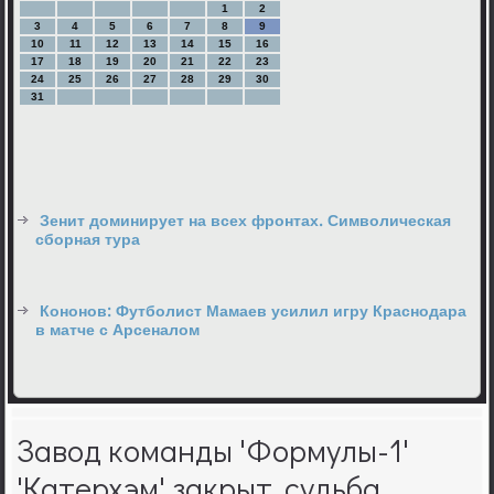
1
2
3
4
5
6
7
8
9
10
11
12
13
14
15
16
17
18
19
20
21
22
23
24
25
26
27
28
29
30
31
Зенит доминирует на всех фронтах. Символическая
сборная тура
Кононов: Футболист Мамаев усилил игру Краснодара
в матче с Арсеналом
Завод команды 'Формулы-1'
'Катерхэм' закрыт, судьба