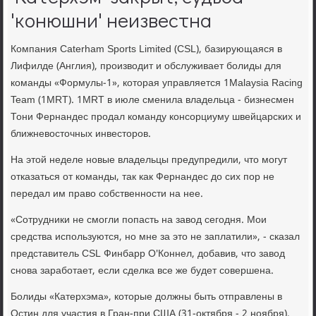
'конюшни' неизвестна
Компания Caterham Sports Limited (CSL), базирующаяся в
Лифилде (Англия), производит и обслуживает болиды для
команды «Формулы-1», которая управляется 1Malaysia Racing
Team (1MRT). 1MRT в июле сменила владельца - бизнесмен
Тони Фернандес продал команду консорциуму швейцарских и
ближневосточных инвесторов.
На этой неделе новые владельцы предупредили, что могут
отказаться от команды, так как Фернандес до сих пор не
передал им право собственности на нее.
«Сотрудники не смогли попасть на завод сегодня. Мои
средства используются, но мне за это не заплатили», - сказал
представитель CSL Финбарр О'Коннел, добавив, что завод
снова заработает, если сделка все же будет совершена.
Болиды «Катерхэма», которые должны быть отправлены в
Остин для участия в Гран-при США (31-октября - 2 ноября),