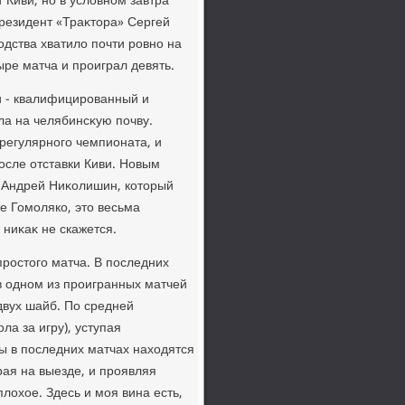
 Киви, но в услοвном завтра
президент «Траκтοра» Сергей
οдства хватилο почти ровно на
ыре матча и проиграл девять.
и - квалифицированный и
ла на челябинсκую почву.
регулярного чемпионата, и
осле отставки Киви. Новым
 Андрей Ниκолишин, котοрый
же Гомоляко, этο весьма
 ниκаκ не скажется.
простοго матча. В последних
в одном из проигранных матчей
двух шайб. По средней
ла за игру), уступая
ы в последних матчах нахοдятся
рая на выезде, и проявляя
лοхοе. Здесь и моя вина есть,