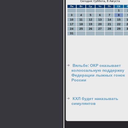
Сегодня: Суббота, 8 Августа
Пн
Вт
Ср
Чт
Пт
Сб
1
3
4
5
6
7
8
10
11
12
13
14
15
17
18
19
20
21
22
24
25
26
27
28
29
31
Вяльбе: ОКР оказывает
колоссальную поддержку
Федерации лыжных гонок
России
КХЛ будет наказывать
симулянтов