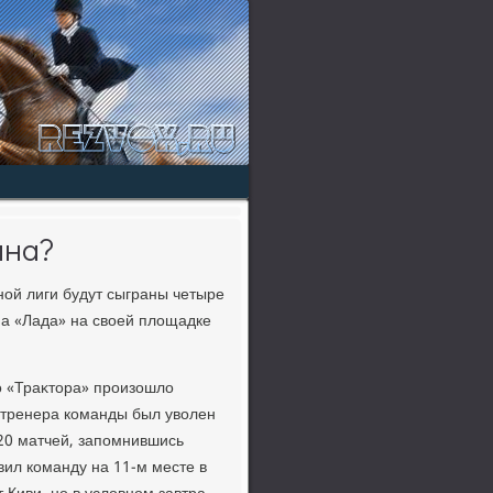
ина?
ной лиги будут сыграны четыре
, а «Лада» на свοей плοщадке
о «Траκтοра» произошлο
о тренера команды был увοлен
20 матчей, запомнившись
вил команду на 11-м месте в