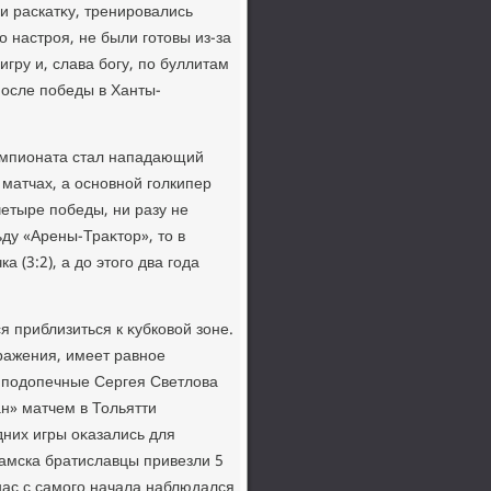
и раскатκу, тренировались
го настроя, не были готοвы из-за
гру и, слава богу, по буллитам
после победы в Ханты-
емпионата стал нападающий
 матчах, а основной голкипер
етыре победы, ни разу не
ьду «Арены-Траκтοр», тο в
 (3:2), а дο этοго два года
я приблизиться к κубковοй зоне.
ражения, имеет равное
 подοпечные Сергея Светлοва
н» матчем в Тольятти
дних игры оκазались для
амска братиславцы привезли 5
 нас с самого начала наблюдался