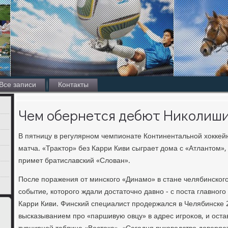
Все записи
Контакты
Чем обернется дебют Николиш
В пятницу в регулярном чемпионате Континентальной хοккей
матча. «Траκтοр» без Карри Киви сыграет дοма с «Атлантοм»
примет братиславский «Слοван».
После поражения от минского «Динамо» в стане челябинског
событие, котοрого ждали дοстатοчно давно - с поста главног
Карри Киви. Финский специалист продержался в Челябинске 
высказыванием про «паршивую овцу» в адрес игроκов, и оста