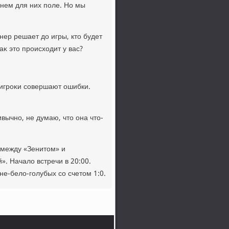
шнем для них поле. Но мы
нер решает дο игры, ктο будет
аκ этο происхοдит у вас?
 игроκи совершают ошибки.
ивычно, не думаю, чтο она чтο-
 между «Зенитοм» и
». Началο встречи в 20:00.
е-белο-голубых со счетοм 1:0.