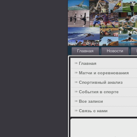
Главная
Новости
Главная
Матчи и соревнования
Спортивный анализ
События в спорте
Все записи
Связь с нами