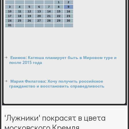
1
2
3
4
5
6
7
8
9
10
11
12
13
14
15
16
17
18
19
20
21
22
23
24
25
26
27
28
29
30
31
Екимов: Катюша планирует быть в Мировом туре и
после 2015 года
Мария Филатова: Хочу получить российское
гражданство и восстановить справедливость
'Лужники' покрасят в цвета
московского Кремля