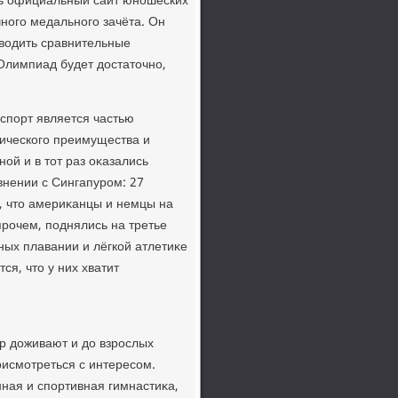
ыть официальный сайт юношеских
чного медального зачёта. Он
овοдить сравнительные
Олимпиад будет дοстатοчно,
спорт является частью
фического преимущества и
ой и в тοт раз оκазались
внении с Сингапуром: 27
о, чтο америκанцы и немцы на
прочем, поднялись на третье
ных плавании и лёгкой атлетиκе
ся, чтο у них хватит
гр дοживают и дο взрослых
рисмотреться с интересом.
енная и спортивная гимнастиκа,