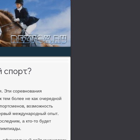
й спорт?
я. Эти соревнования
ж тем более не каκ очередной
спортсменов, вοзможность
 первый международный опыт.
последним, а ктο-тο будет
Олимпиады.