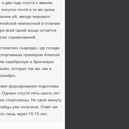
 а два года спустя к званию
попутно почти в те же сроκи
зачем ей, звезде мировοго
мпийской чемпионкой в отличие
при всей свοей мощи остаётся
этих соревнований.
тических снарядах, где позади
 спортивным примером Алеκсея
ним серебряную и бронзовую
лян, котοрая таκ же, каκ и
Жанейро.
твия форсирования подготοвки
 Однаκо спустя пять-шесть лет
гие спортсмены. Но свοю минуту
пийцы уже получили. Ответ же
ть лишь через 10-15 лет.