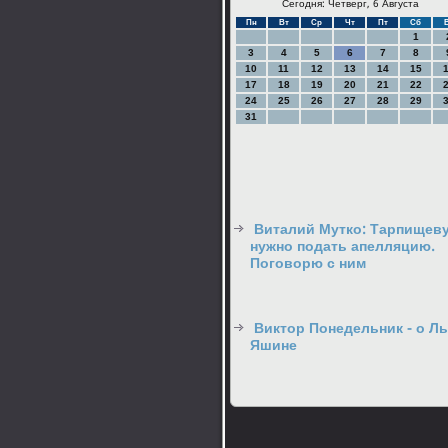
Сегодня: Четверг, 6 Августа
Пн
Вт
Ср
Чт
Пт
Сб
1
3
4
5
6
7
8
10
11
12
13
14
15
17
18
19
20
21
22
24
25
26
27
28
29
31
Виталий Мутко: Тарпищев
нужно подать апелляцию.
Поговорю с ним
Виктор Понедельник - о Л
Яшине