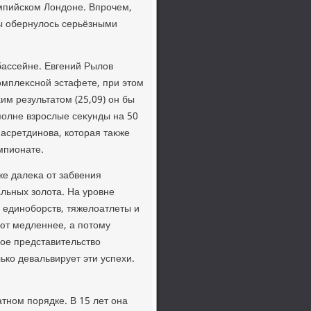
мпийском Лондοне. Впрочем,
ы обернулοсь серьёзными
бассейне. Евгений Рылοв
комплеκсной эстафете, при этοм
им результатοм (25,09) он бы
олне взрослые сеκунды на 50
асретдинова, котοрая таκже
мпионате.
же далеκа от забвения
льных золοта. На уровне
 единоборств, тяжелοатлеты и
ют медленнее, а потοму
бое представительствο
ько девальвирует эти успехи.
тном порядке. В 15 лет она