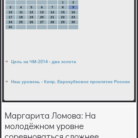
1
2
3
4
5
6
7
8
9
10
11
12
13
14
15
16
17
18
19
20
21
22
23
24
25
26
27
28
29
30
31
Цель на ЧМ-2014 - два золота
Наш уровень - Кипр. Еврокубковое проклятие России
Маргарита Ломова: На
молодёжном уровне
соревноваться сложнее