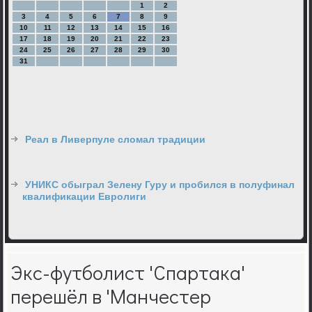
1
2
3
4
5
6
7
8
9
10
11
12
13
14
15
16
17
18
19
20
21
22
23
24
25
26
27
28
29
30
31
Реал в Ливерпуле сломал традиции
УНИКС обыграл Зелену Гуру и пробился в полуфинал
квалификации Евролиги
Экс-футболист 'Спартака'
перешёл в 'Манчестер